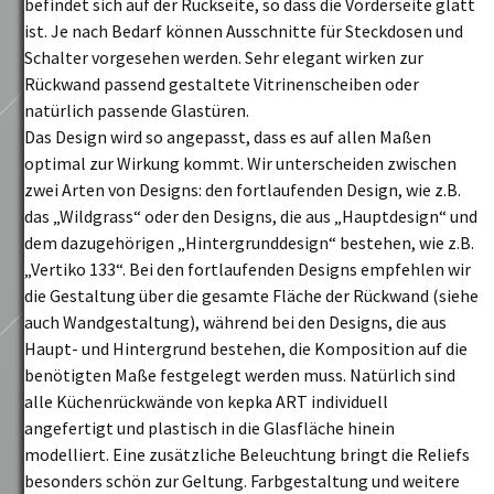
befindet sich auf der Rückseite, so dass die Vorderseite glatt
ist. Je nach Bedarf können Ausschnitte für Steckdosen und
Schalter vorgesehen werden. Sehr elegant wirken zur
Rückwand passend gestaltete Vitrinenscheiben oder
natürlich passende Glastüren.
Das Design wird so angepasst, dass es auf allen Maßen
optimal zur Wirkung kommt. Wir unterscheiden zwischen
zwei Arten von Designs: den fortlaufenden Design, wie z.B.
das „Wildgrass“ oder den Designs, die aus „Hauptdesign“ und
dem dazugehörigen „Hintergrunddesign“ bestehen, wie z.B.
„Vertiko 133“. Bei den fortlaufenden Designs empfehlen wir
die Gestaltung über die gesamte Fläche der Rückwand (siehe
auch Wandgestaltung), während bei den Designs, die aus
Haupt- und Hintergrund bestehen, die Komposition auf die
benötigten Maße festgelegt werden muss. Natürlich sind
alle Küchenrückwände von kepka ART individuell
angefertigt und plastisch in die Glasfläche hinein
modelliert. Eine zusätzliche Beleuchtung bringt die Reliefs
besonders schön zur Geltung. Farbgestaltung und weitere