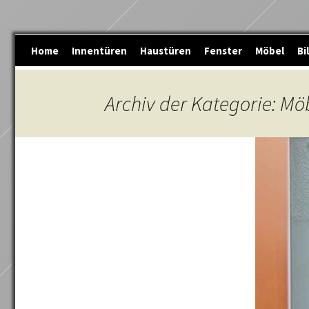
Zum
Home
Innentüren
Haustüren
Fenster
Möbel
Bi
Inhalt
springen
Archiv der Kategorie: Mö