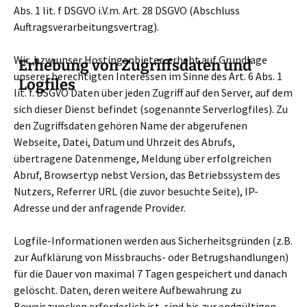
Abs. 1 lit. f DSGVO i.V.m. Art. 28 DSGVO (Abschluss
Auftragsverarbeitungsvertrag).
Wir, bzw. unser Hostinganbieter, erhebt auf Grundlage
Erhebung von Zugriffsdaten und
unserer berechtigten Interessen im Sinne des Art. 6 Abs. 1
Logfiles
lit. f. DSGVO Daten über jeden Zugriff auf den Server, auf dem
sich dieser Dienst befindet (sogenannte Serverlogfiles). Zu
den Zugriffsdaten gehören Name der abgerufenen
Webseite, Datei, Datum und Uhrzeit des Abrufs,
übertragene Datenmenge, Meldung über erfolgreichen
Abruf, Browsertyp nebst Version, das Betriebssystem des
Nutzers, Referrer URL (die zuvor besuchte Seite), IP-
Adresse und der anfragende Provider.
Logfile-Informationen werden aus Sicherheitsgründen (z.B.
zur Aufklärung von Missbrauchs- oder Betrugshandlungen)
für die Dauer von maximal 7 Tagen gespeichert und danach
gelöscht. Daten, deren weitere Aufbewahrung zu
Beweiszwecken erforderlich ist, sind bis zur endgültigen