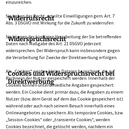
einzureichen.
Sie haben das Recht, erteilte Einwilligungen gem. Art. 7
Widerrufsrecht
Abs. 3 DSGVO mit Wirkung für die Zukunft zu widerrufen
Sie können der künftigen Verarbeitung der Sie betreffenden
Widerspruchsrecht
Daten nach Maßgabe des Art. 21 DSGVO jederzeit
widersprechen. Der Widerspruch kann insbesondere gegen
die Verarbeitung für Zwecke der Direktwerbung erfolgen.
Als „Cookies“ werden kleine Dateien bezeichnet, die auf
Cookies und Widerspruchsrecht bei
Rechnern der Nutzer gespeichert werden. Innerhalb der
Direktwerbung
Cookies können unterschiedliche Angaben gespeichert
werden. Ein Cookie dient primär dazu, die Angaben zu einem
Nutzer (bzw. dem Gerät auf dem das Cookie gespeichert ist)
während oder auch nach seinem Besuch innerhalb eines
Onlineangebotes zu speichern. Als temporäre Cookies, bzw.
„Session-Cookies“ oder „transiente Cookies“, werden
Cookies bezeichnet, die gelöscht werden, nachdem ein