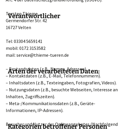
Torsten Thieme
Verantwortlicher
Germendorfer Str. 42
16727 Velten
Tel: 03304 5659141
mobil: 0172 3153582
mail: service@thieme-tueren.de
– Bestandsdaten (z.B., Namen, Adressen).
Arten der verarbeiteten Daten:
– Kontaktdaten (z.B., E-Mail, Telefonnummern).
– Inhaltsdaten (z.B., Texteingaben, Fotografien, Videos).
– Nutzungsdaten (z.B., besuchte Webseiten, Interesse an
Inhalten, Zugriffszeiten).
– Meta-/Kommunikationsdaten (z.B., Geräte-
Informationen, IP-Adressen).
Besucher und Nutzer des Onlineangebotes (Nachfolgend
Kategorien betroffener Personen