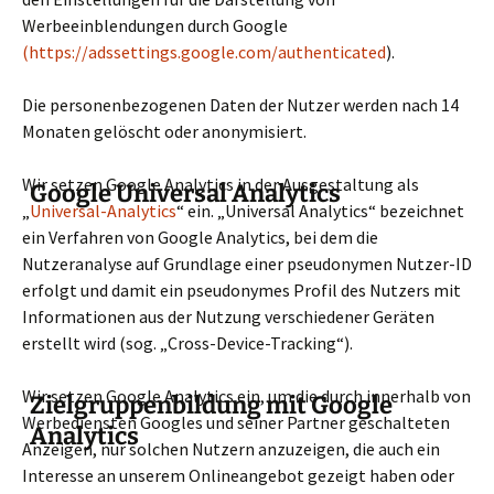
Werbeeinblendungen durch Google
(https://adssettings.google.com/authenticated
).
Die personenbezogenen Daten der Nutzer werden nach 14
Monaten gelöscht oder anonymisiert.
Wir setzen Google Analytics in der Ausgestaltung als
Google Universal Analytics
„
Universal-Analytics
“ ein. „Universal Analytics“ bezeichnet
ein Verfahren von Google Analytics, bei dem die
Nutzeranalyse auf Grundlage einer pseudonymen Nutzer-ID
erfolgt und damit ein pseudonymes Profil des Nutzers mit
Informationen aus der Nutzung verschiedener Geräten
erstellt wird (sog. „Cross-Device-Tracking“).
Wir setzen Google Analytics ein, um die durch innerhalb von
Zielgruppenbildung mit Google
Werbediensten Googles und seiner Partner geschalteten
Analytics
Anzeigen, nur solchen Nutzern anzuzeigen, die auch ein
Interesse an unserem Onlineangebot gezeigt haben oder