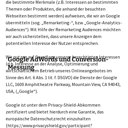
die bestimmte Merkmale (z.B. Interessen an bestimmten
Themen oder Produkten, die anhand der besuchten
Webseiten bestimmt werden) aufweisen, die wir an Google
übermitteln (sog. „Remarketing-“, bzw. „Google-Analytics-
Audiences“). Mit Hilfe der Remarketing Audiences möchten
wir auch sicherstellen, dass unsere Anzeigen dem
potentiellen Interesse der Nutzer entsprechen.
Wir nutzen auf Grundlage unserer berechtigten Interessen
Google AdWords und Conversion-
(d.h. Interesse an der Analyse, Optimierung und
Messung
wirtschaftlichem Betrieb unseres Onlineangebotes im
Sinne des Art. 6 Abs. 1 lit. f. DSGVO) die Dienste der Google
LLC, 1600 Amphitheatre Parkway, Mountain View, CA 94043,
USA, („Google“).
Google ist unter dem Privacy-Shield-Abkommen
zertifiziert und bietet hierdurch eine Garantie, das
europäische Datenschutzrecht einzuhalten
(https://www.privacyshield.gov/participant?