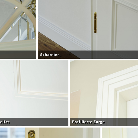
Scharnier
eitet
Profilierte Zarge