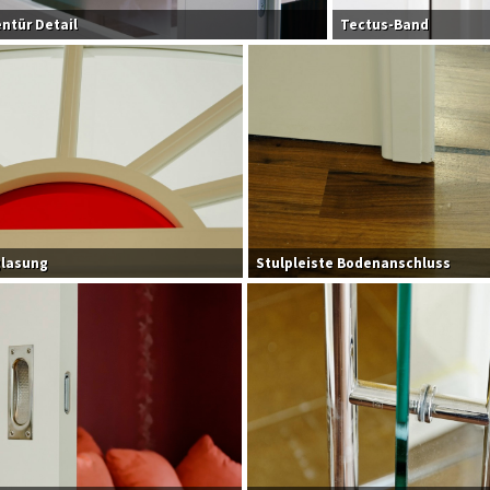
ntür Detail
Tectus-Band
lasung
Stulpleiste Bodenanschluss