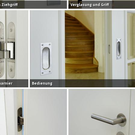
 Ziehgriff
Verglasung und Griff
arnier
Bedienung