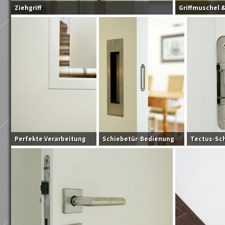
Ziehgriff
Griffmuschel &
Perfekte Verarbeitung
Schiebetür-Bedienung
Tectus-Sch