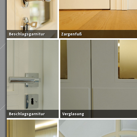
Beschlagsgarnitur
Zargenfuß
Beschlagsgarnitur
Verglasung