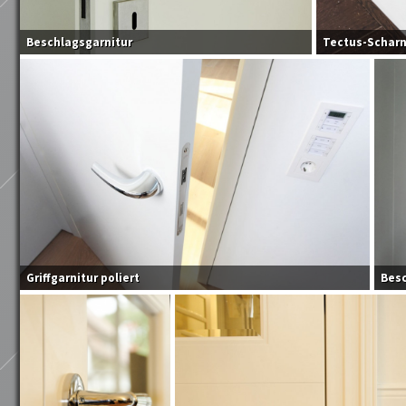
Beschlagsgarnitur
Tectus-Scharn
Griffgarnitur poliert
Besc