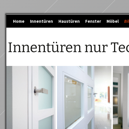
Zum
Home
Innentüren
Haustüren
Fenster
Möbel
Bi
Inhalt
springen
Innentüren nur Te