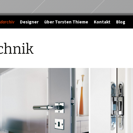
ldarchiv
Designer
über Torsten Thieme
Kontakt
Blog
chnik