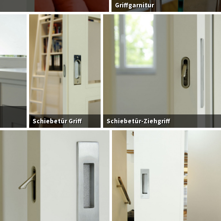
Griffgarnitur
Schiebetür Griff
Schiebetür-Ziehgriff