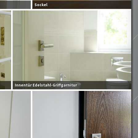
Sockel
Innentür Edelstahl-Griffgarnitur