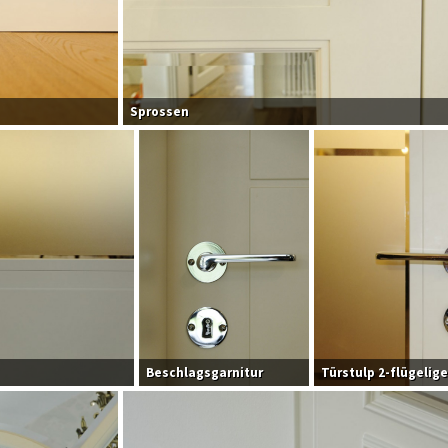
Sprossen
Beschlagsgarnitur
Türstulp 2-flügelige