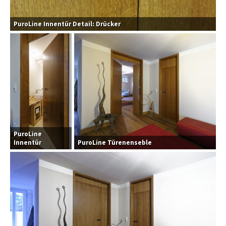
PuroLine Innentür Detail: Drücker
PuroLine
Innentür
PuroLine Türenenseble