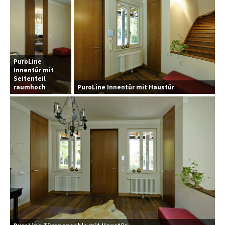
PuroLine
Innentür mit
Seitenteil
raumhoch
PuroLine Innentür mit Haustür