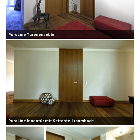
PuroLine Türenenseble
PuroLine Innentür mit Seitenteil raumhoch