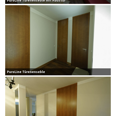
PuroLine Türenenseble mit Haustür
PuroLine Türenenseble