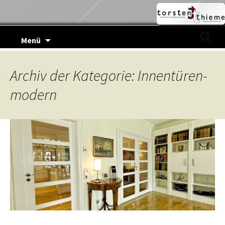
Zum
Suchen
Menü
Inhalt
nach:
springen
Archiv der Kategorie: Innentüren-
modern