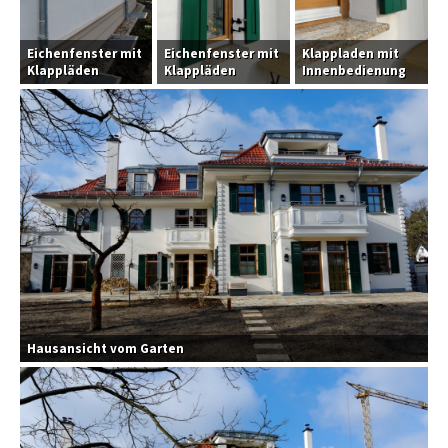
Eichenfenster mit
Eichenfenster mit
Klappladen mit
Klappläden
Klappläden
Innenbedienung
Hausansicht vom Garten