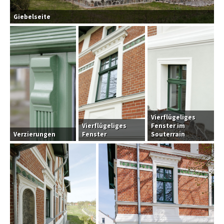
Giebelseite
Vierflügeliges
Vierflügeliges
Fenster im
Verzierungen
Fenster
Souterrain