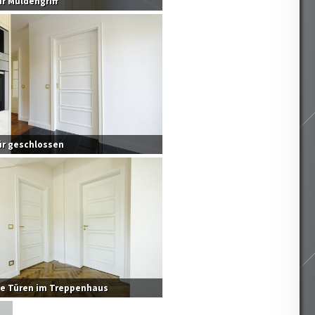
r Muldengriff
ür geschlossen
ge Türen im Treppenhaus