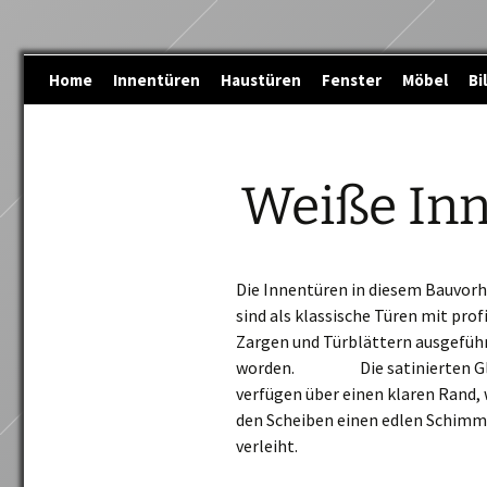
Zum
Home
Innentüren
Haustüren
Fenster
Möbel
Bi
Inhalt
springen
Weiße Inn
Die Innentüren in diesem Bauvor
sind als klassische Türen mit prof
Zargen und Türblättern ausgefüh
worden. Die satinierten Gl
verfügen über einen klaren Rand,
den Scheiben einen edlen Schimm
verleiht.