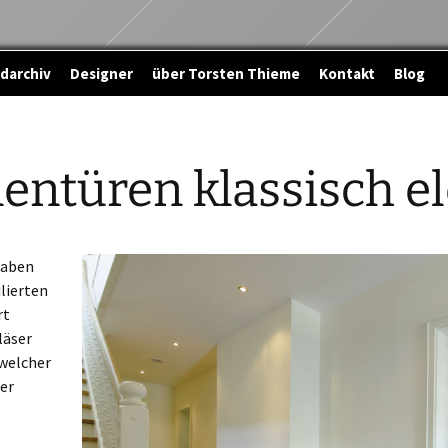
ldarchiv
Designer
über Torsten Thieme
Kontakt
Blog
entüren klassisch e
haben
ilierten
rt
äser
 welcher
er