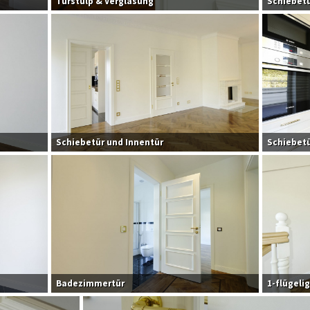
Türstulp & Verglasung
Schiebetü
Schiebetür und Innentür
Schiebet
Badezimmertür
1-flügeli