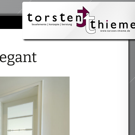
Suchen
nach:
legant