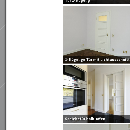
Tür 1-flügelig
1-flügelige Tür mit Lichtausschnitt
Schiebetür halb-offen