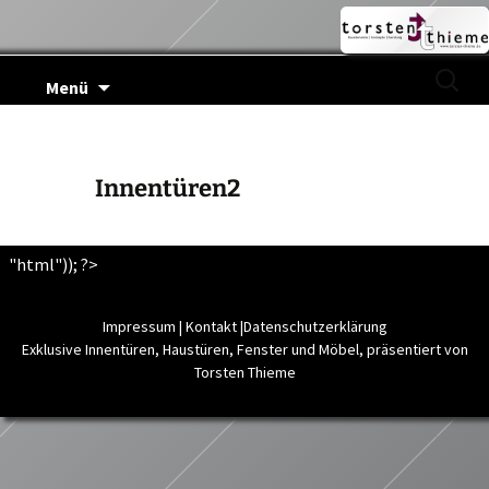
Zum
Suchen
Menü
Inhalt
nach:
springen
Innentüren2
"html")); ?>
Impressum
|
Kontakt
|
Datenschutzerklärung
Exklusive Innentüren, Haustüren, Fenster und Möbel, präsentiert von
Torsten Thieme