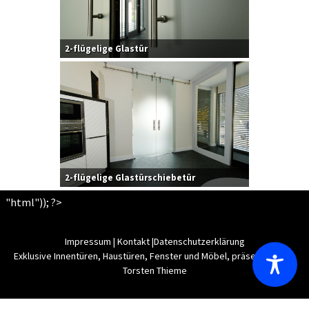
2-flügelige Glastür
2-flügelige Glastürschiebetür
"html")); ?>
Impressum
|
Kontakt
|
Datenschutzerklärung
Exklusive Innentüren, Haustüren, Fenster und Möbel, präsentiert von
Torsten Thieme